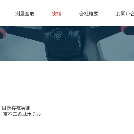
測量全般
実績
会社概要
お問い
丁目既存杭実測
 京不二条城ホテル