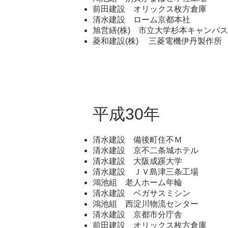
前田建設 オリックス枚方倉庫
清水建設 ローム京都本社
旭営繕(株) 市立大学杉本キャンパス
菱和建設(株) 三菱電機伊丹製作所
平成30年
清水建設 備後町住不Ｍ
清水建設 京不二条城ホテル
清水建設 大阪成蹊大学
清水建設 ＪＶ島津三条工場
鴻池組 老人ホーム年輪
清水建設 ベガサスミシン
鴻池組 西淀川物流センター
清水建設 京都市分庁舎
前田建設 オリックス枚方倉庫