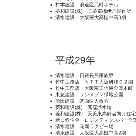
村本建設 浪速区元町ホテル
菱和建設(株) 三菱電機伊丹製作所
清水建設 大阪医大高槻中高3期
平成29年
清水建設 日銀長居家族寮
竹中工務店 ＮＴＴ大阪研修Ｃ２期
竹中工務店 大阪商工信用金庫本町
東急建設 サンメゾン緑地公園
前田建設 関西医大枚方
菱和建設(株) 庭窪浄水場
菱和建設(株) 天美東高齢者向け住宅
新日鉄住金 ロジスティクスパーク
清水建設 花園ラクビー場
清水建設 大阪医大高槻中高2期