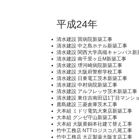
平成24年
清水建設 巽病院新築工事
清水建設 中之島ホテル新築工事
清水建設 関西大学高槻キャンパス新
清水建設 南千里ヶ丘M新築工事
清水建設 堺河崎病院新築工事
清水建設 大阪府警察学校工事
清水建設 日東電工茨木新築工事
清水建設 中村病院新築工事
清水建設 アルフレッサ茨木新築工事
清水建設 東住吉南田辺1丁目マンシ
鹿島建設 三菱倉庫茨木工事
大本組 ミドリ電気大東店新築工事
大本組 グンゼ守山新築工事
大本組 大阪黄銅本社建て替え工事
竹中工務店 NTTロジスコ八尾工事
竹中工務店 大正製薬大阪支店工事