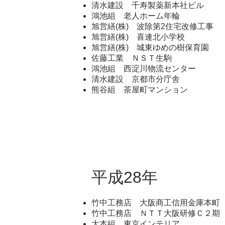
清水建設 千寿製薬新本社ビル
鴻池組 老人ホーム年輪
旭営繕(株) 波除第2住宅改修工事
旭営繕(株) 喜連北小学校
旭営繕(株) 城東ゆめの樹保育園
佐藤工業 ＮＳＴ生駒
鴻池組 西淀川物流センター
清水建設 京都市分庁舎
熊谷組 茶屋町マンション
平成28年
竹中工務店 大阪商工信用金庫本町
竹中工務店 ＮＴＴ大阪研修Ｃ２期
大本組 東京インテリア