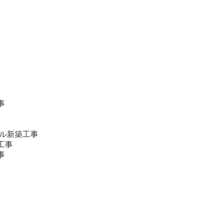
事
テル新築工事
工事
事