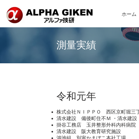
ホーム
測量実績
令和元年
株式会社ＮＩＰＰＯ 西区京町堀三
清水建設 備後町住不Ｍ ・清水建設
掛谷工務店 玉井整形外科内科病院
清水建設 阪大教育研究施設
鴻池組 別寅かまぼこ本社工場