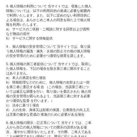
3. 個人情報の利用について 当サイトでは、収集した個人
情報については、以下の利用目的の達成に必要な範囲内
で利用いたします。また、以下に定めのない利用目的に
よる場合は、あらかじめご本人の同意を得た上で個人情
報を利用いたします。
a） サービスのご依頼・ご相談に対する回答および資料
など物品の送付
b） サービスに関する情報提供
4． 個人情報の安全管理について 当サイトでは、取り扱
う個人情報の漏洩・滅失・き損の防止その他の個人情報
の安全管理のために必要かつ適切な措置を講じます。
5. 個人情報の第三者提供について 当サイトでは、取得し
た個人情報を、下記の場合を除き第三者に開示すること
はありません。
a） 本人の承諾を得た場合
b） 情報処理などのために、個人情報の全部または一部
を第三者に委託する場 合 （この場合、当該第三者につ
いては厳正な調査を行い、取り扱いを委託された 個人情
報の安全管理が図られるよう、当該第三者に対する必要
かつ適切な監督 を行います。）
c） 法令に基づく場合
d） 人の生命、身体又は財産の保護、公衆衛生の向上又
は児童の健全な育成の 推進のために必要がある場合
6. 個人情報の開示・訂正等について 当サイトでは、ご本
人から自己の個人情報についての開示の請求がある場
合、 速やかに開示をいたします。その際、ご本人である
ことが確認できない場合に は、開示に応じられません。