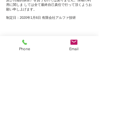
及び付随的損害）を負うものではありません。情報の利
用に関しま しては全て最終自己責任で行って頂くようお
願い申し上げます。
制定日：2020年1月6日 有限会社アルファ技研
Phone
Email
各種測量、建築測量、ドローン測量に
ついてのお問い合わせは
24時間受付のメールフォームから