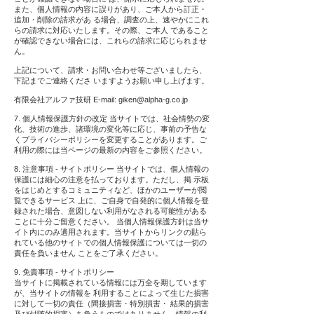
また、個人情報の内容に誤りがあり、ご本人から訂正・
追加・削除の請求があ る場合、調査の上、速やかにこれ
らの請求に対応いたします。その際、ご本人 であること
が確認できない場合には、これらの請求に応じられませ
ん。
上記について、請求・お問い合わせ等ございましたら、
下記までご連絡くださ いますようお願い申し上げます。
有限会社アルファ技研 E-mail:
giken@alpha-g.co.jp
7. 個人情報保護方針の改定 当サイトでは、社会情勢の変
化、技術の進歩、諸環境の変化等に応じ、事前の予告な
くプライバシーポリシーを変更することがあります。ご
利用の際には当ページの最新の内容をご参照ください。
8. 注意事項 - サイトポリシー 当サイトでは、個人情報の
保護には細心の注意を払っております。ただし、掲 示板
をはじめとするコミュニティなど、ほかのユーザーが閲
覧できるサービス 上に、ご自身で自発的に個人情報を登
録された場合、意図しない利用がなされる可能性がある
ことに十分ご留意ください。 当個人情報保護方針は当サ
イト内にのみ適用されます。当サイトからリンクの貼ら
れている他のサイトでの個人情報保護については一切の
責任を負いません ことをご了承ください。
9. 免責事項 - サイトポリシー
当サイトに掲載されている情報には万全を期しています
が、当サイトの情報を 利用することによって生じた損害
に対して一切の責任（間接損害・特別損害・ 結果的損害